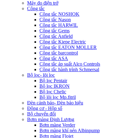
Máy đo điện trở
Công tắc
Công tắc NOSHOK
Công tắc Nason
Công tắc HARWIL
Công tắc Gems
Công tắc Anfield
Công tắc Kiepe Electric
Công tắc EATON MOLLER
Công tắc barcontrol
Công tắc ASA
Công tắc áp suất Alco Controls
Công tắc hành trình Schmersal
Bộ lọc- lõi lọc
Bộ lọc Pentair
Bộ lọc IKRON
Bộ lọc Chelic
Bộ lõi lọc Mp.fitril
Đèn cảnh báo- Đèn báo hiệu
Động cơ - Hộp số
Bộ chuyển đổi
Bơm màng Định Lượng
Bơm màng Verder
Bơm màng khí nén Albinpump
Bơm màng Flojet