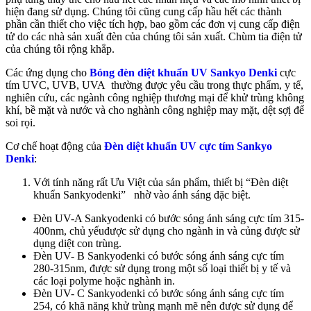
hiện đang sử dụng. Chúng tôi cũng cung cấp hầu hết các thành
phần cần thiết cho việc tích hợp, bao gồm các đơn vị cung cấp điện
tử do các nhà sản xuất đèn của chúng tôi sản xuất. Chùm tia điện tử
của chúng tôi rộng khắp.
Các ứng dụng cho
Bóng đèn diệt khuẩn UV Sankyo Denki
cực
tím UVC, UVB, UVA thường được yêu cầu trong thực phẩm, y tế,
nghiên cứu, các ngành công nghiệp thương mại để khử trùng không
khí, bề mặt và nước và cho nghành công nghiệp may mặt, dệt sợị để
soi rọi.
Cơ chế hoạt động của
Đèn diệt khuẩn UV cực tím Sankyo
Denki
:
Với tính năng rất Ưu Việt của sản phẩm, thiết bị “Đèn diệt
khuẩn Sankyodenki” nhờ vào ánh sáng đặc biệt.
Đèn UV-A Sankyodenki có bước sóng ánh sáng cực tím 315-
400nm, chủ yếuđược sử dụng cho ngành in và củng được sử
dụng diệt con trùng.
Đèn UV- B Sankyodenki có bước sóng ánh sáng cực tím
280-315nm, được sử dụng trong một số loại thiết bị y tế và
các loại polyme hoặc nghành in.
Đèn UV- C Sankyodenki có bước sóng ánh sáng cực tím
254, có khã năng khử trùng mạnh mẽ nên được sử dụng để