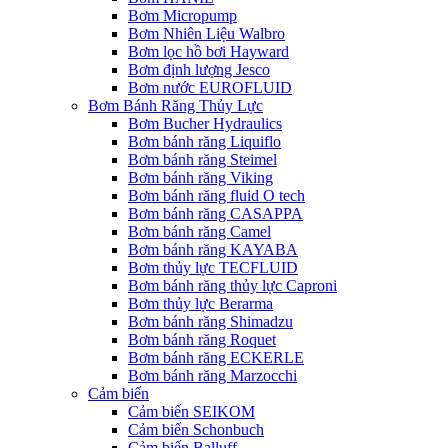
Bơm Micropump
Bơm Nhiên Liệu Walbro
Bơm lọc hồ bơi Hayward
Bơm định lượng Jesco
Bơm nước EUROFLUID
Bơm Bánh Răng Thủy Lực
Bơm Bucher Hydraulics
Bơm bánh răng Liquiflo
Bơm bánh răng Steimel
Bơm bánh răng Viking
Bơm bánh răng fluid O tech
Bơm bánh răng CASAPPA
Bơm bánh răng Camel
Bơm bánh răng KAYABA
Bơm thủy lực TECFLUID
Bơm bánh răng thủy lực Caproni
Bơm thủy lực Berarma
Bơm bánh răng Shimadzu
Bơm bánh răng Roquet
Bơm bánh răng ECKERLE
Bơm bánh răng Marzocchi
Cảm biến
Cảm biến SEIKOM
Cảm biến Schonbuch
Cảm biến Balluff