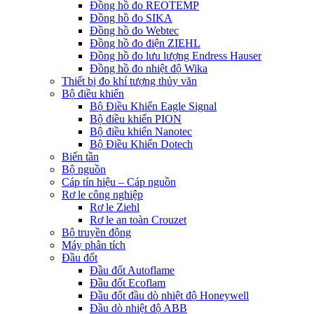
Đồng hồ đo REOTEMP
Đồng hồ đo SIKA
Đồng hồ đo Webtec
Đồng hồ đo điện ZIEHL
Đồng hồ đo lưu lượng Endress Hauser
Đồng hồ đo nhiệt độ Wika
Thiết bị đo khí tượng thủy văn
Bộ điều khiển
Bộ Điều Khiển Eagle Signal
Bộ điều khiển PION
Bộ điều khiển Nanotec
Bộ Điều Khiển Dotech
Biến tần
Bộ nguồn
Cáp tín hiệu – Cáp nguồn
Rơ le công nghiệp
Rơ le Ziehl
Rơ le an toàn Crouzet
Bộ truyền động
Máy phân tích
Đầu đốt
Đầu đốt Autoflame
Đầu đốt Ecoflam
Đầu đốt đầu dò nhiệt độ Honeywell
Đầu dò nhiệt độ ABB