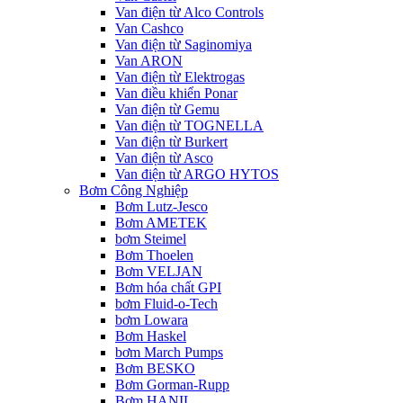
Van điện từ Alco Controls
Van Cashco
Van điện từ Saginomiya
Van ARON
Van điện từ Elektrogas
Van điều khiển Ponar
Van điện từ Gemu
Van điện từ TOGNELLA
Van điện từ Burkert
Van điện từ Asco
Van điện từ ARGO HYTOS
Bơm Công Nghiệp
Bơm Lutz-Jesco
Bơm AMETEK
bơm Steimel
Bơm Thoelen
Bơm VELJAN
Bơm hóa chất GPI
bơm Fluid-o-Tech
bơm Lowara
Bơm Haskel
bơm March Pumps
Bơm BESKO
Bơm Gorman-Rupp
Bơm HANIL