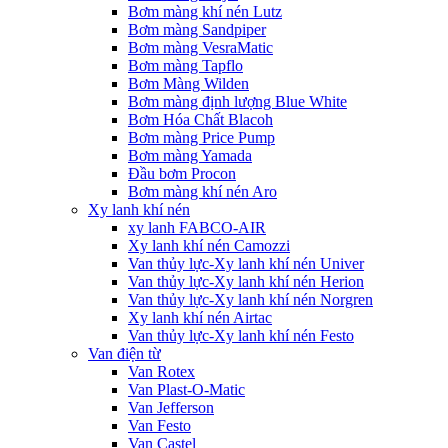
Bơm màng khí nén Lutz
Bơm màng Sandpiper
Bơm màng VesraMatic
Bơm màng Tapflo
Bơm Màng Wilden
Bơm màng định lượng Blue White
Bơm Hóa Chất Blacoh
Bơm màng Price Pump
Bơm màng Yamada
Đầu bơm Procon
Bơm màng khí nén Aro
Xy lanh khí nén
xy lanh FABCO-AIR
Xy lanh khí nén Camozzi
Van thủy lực-Xy lanh khí nén Univer
Van thủy lực-Xy lanh khí nén Herion
Van thủy lực-Xy lanh khí nén Norgren
Xy lanh khí nén Airtac
Van thủy lực-Xy lanh khí nén Festo
Van điện từ
Van Rotex
Van Plast-O-Matic
Van Jefferson
Van Festo
Van Castel