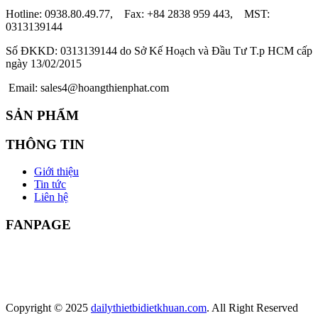
Hotline: 0938.80.49.77, Fax: +84 2838 959 443, MST:
0313139144
Số ĐKKD: 0313139144 do Sở Kế Hoạch và Đầu Tư T.p HCM cấp
ngày 13/02/2015
Email: sales4@hoangthienphat.com
SẢN PHẨM
THÔNG TIN
Giới thiệu
Tin tức
Liên hệ
FANPAGE
Copyright © 2025
dailythietbidietkhuan.com
. All Right Reserved