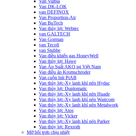
Van Valbia
Van DK-LOK
van DEFINOX
Van Proportion-Air
Van BuTech
Van thủy lực Webtec
van GALTECH
Van Gorman
van Tecofi
van Stubbe
Van điều khiển gas HoneyWell
Van thủy lực Hawe
Van Áp Suất AKO tại Việt Nam
Van điều áp Kromschroder
Van cuộn hút PiAB
Van thủy lực-Xy lanh khí nén Hydac
Van thủy lực Duplomatic
Van thủy lực-Xy lanh khí nén Huade
Van thủy lực-Xy lanh khí nén Waircom
Van thủy lực-Xy lanh khí nén Metalwork
Van thủy lực Atos
Van thủy lực Vicker
Van thủy lực-Xy lanh khí nén Parker
Van thủy lực Rexroth
Mỡ bôi trơn chịu nhiệt