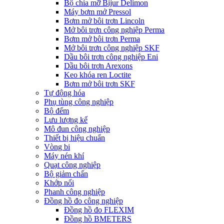
Bộ chia mỡ Bijur Delimon
Máy bơm mở Pressol
Bơm mở bôi trơn Lincoln
Mở bôi trơn công nghiệp Perma
Bơm mở bôi trơn Perma
Mở bôi trơn công nghiệp SKF
Dầu bôi trơn công nghiệp Eni
Dầu bôi trơn Arexons
Keo khóa ren Loctite
Bơm mở bôi trơn SKF
Tự động hóa
Phụ tùng công nghiệp
Bộ đếm
Lưu lượng kế
Mô đun công nghiệp
Thiết bị hiệu chuẩn
Vòng bi
Máy nén khí
Quạt công nghiệp
Bộ giảm chấn
Khớp nối
Phanh công nghiệp
Đồng hồ đo công nghiệp
Đồng hồ đo FLEXIM
Đồng hồ BMETERS