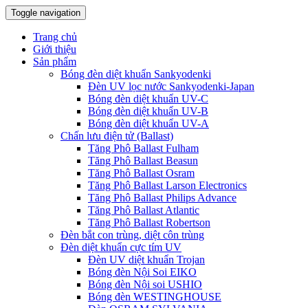
Toggle navigation
Trang chủ
Giới thiệu
Sản phẩm
Bóng đèn diệt khuẩn Sankyodenki
Đèn UV lọc nước Sankyodenki-Japan
Bóng đèn diệt khuẩn UV-C
Bóng đèn diệt khuẩn UV-B
Bóng đèn diệt khuẩn UV-A
Chấn lưu điện tử (Ballast)
Tăng Phô Ballast Fulham
Tăng Phô Ballast Beasun
Tăng Phô Ballast Osram
Tăng Phô Ballast Larson Electronics
Tăng Phô Ballast Philips Advance
Tăng Phô Ballast Atlantic
Tăng Phô Ballast Robertson
Đèn bắt con trùng, diệt côn trùng
Đèn diệt khuẩn cực tím UV
Đèn UV diệt khuẩn Trojan
Bóng đèn Nội Soi EIKO
Bóng đèn Nội soi USHIO
Bóng đèn WESTINGHOUSE