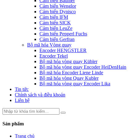
Cảm biến Baumer
Cảm biến Wenglor
Cảm biến Dynisco
Cảm biến IFM
Cảm biến SICK
Cảm biến LeuZe
Cảm biến Pepperl Fuchs
Cảm biến Gerfran
Bộ mã hóa Vòng quay
Encoder HENGSTLER
Encoder Tekel
Bộ mã hóa vòng quay Kübler
Bộ mã hóa vòng quay Encoder HeiDenHain
Bộ mã hóa Encoder Liene Linde
Bộ mã hóa vòng Quay Kubler
Bộ mã hóa vòng quay Encoder Lika
Tin tức
Chính sách và điều khoản
Liên hệ
Sản phẩm
Trang chủ