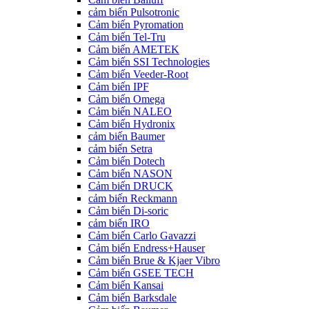
cảm biến Pulsotronic
Cảm biến Pyromation
Cảm biến Tel-Tru
Cảm biến AMETEK
Cảm biến SSI Technologies
Cảm biến Veeder-Root
Cảm biến IPF
Cảm biến Omega
Cảm biến NALEO
Cảm biến Hydronix
cảm biến Baumer
cảm biến Setra
Cảm biến Dotech
Cảm biến NASON
Cảm biến DRUCK
cảm biến Reckmann
Cảm biến Di-soric
cảm biến IRO
Cảm biến Carlo Gavazzi
Cảm biến Endress+Hauser
Cảm biến Brue & Kjaer Vibro
Cảm biến GSEE TECH
Cảm biến Kansai
Cảm biến Barksdale