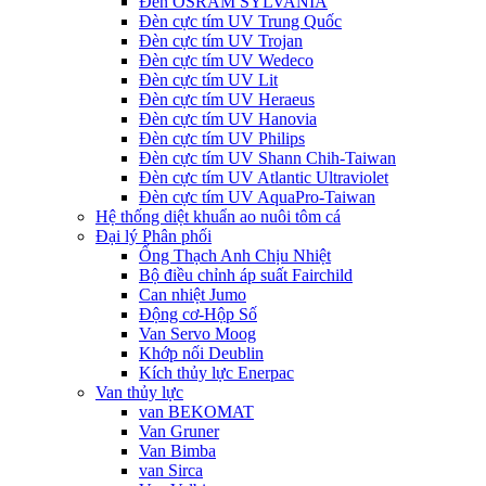
Đèn OSRAM SYLVANIA
Đèn cực tím UV Trung Quốc
Đèn cực tím UV Trojan
Đèn cực tím UV Wedeco
Đèn cực tím UV Lit
Đèn cực tím UV Heraeus
Đèn cực tím UV Hanovia
Đèn cực tím UV Philips
Đèn cực tím UV Shann Chih-Taiwan
Đèn cực tím UV Atlantic Ultraviolet
Đèn cực tím UV AquaPro-Taiwan
Hệ thống diệt khuẩn ao nuôi tôm cá
Đại lý Phân phối
Ống Thạch Anh Chịu Nhiệt
Bộ điều chỉnh áp suất Fairchild
Can nhiệt Jumo
Động cơ-Hộp Số
Van Servo Moog
Khớp nối Deublin
Kích thủy lực Enerpac
Van thủy lực
van BEKOMAT
Van Gruner
Van Bimba
van Sirca