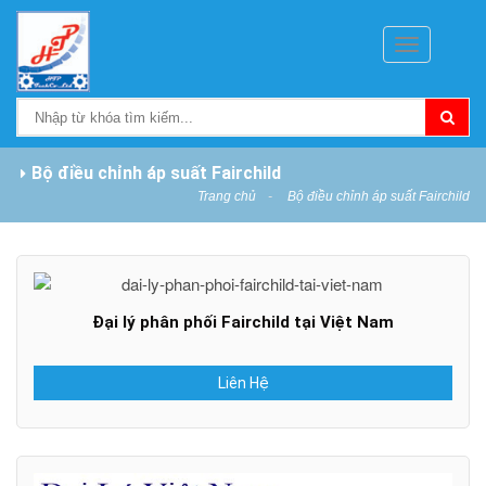
Toggle
navigation
Bộ điều chỉnh áp suất Fairchild
Trang chủ
Bộ điều chỉnh áp suất Fairchild
Đại lý phân phối Fairchild tại Việt Nam
Liên Hệ