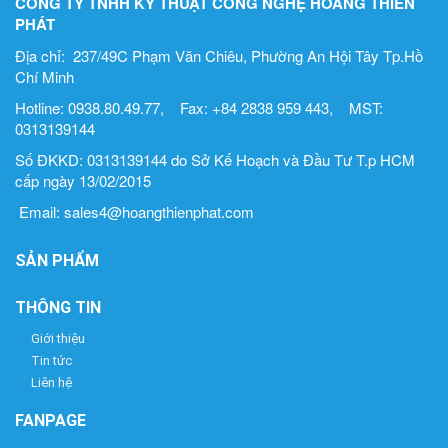
CÔNG TY TNHH KỸ THUẬT CÔNG NGHỆ HOÀNG THIÊN
PHÁT
Địa chỉ: 237/49C Phạm Văn Chiêu, Phường An Hội Tây Tp.Hồ
Chí Minh
Hotline: 0938.80.49.77, Fax: +84 2838 959 443, MST:
0313139144
Số ĐKKD: 0313139144 do Sở Kế Hoạch và Đầu Tư T.p HCM
cấp ngày 13/02/2015
Email: sales4@hoangthienphat.com
SẢN PHẨM
THÔNG TIN
Giới thiệu
Tin tức
Liên hệ
FANPAGE