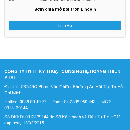
Bơm chia mở bôi trơn Lincoln
Liên Hệ
CÔNG TY TNHH KỸ THUẬT CÔNG NGHỆ HOÀNG THIÊN
PHÁT
Địa chỉ: 237/49C Phạm Văn Chiêu, Phường An Hội Tây Tp.Hồ
Chí Minh
Hotline: 0938.80.49.77, Fax: +84 2838 959 443, MST:
0313139144
Số ĐKKD: 0313139144 do Sở Kế Hoạch và Đầu Tư T.p HCM
cấp ngày 13/02/2015