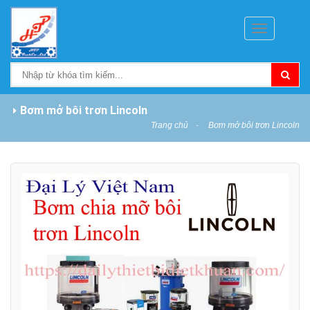
Toggle
navigation
Bơm mở bôi trơn Lincoln
Trang chủ
Bơm mở bôi trơn Lincoln