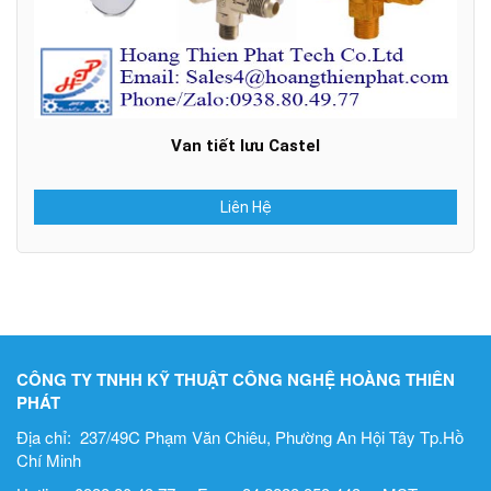
Van tiết lưu Castel
Liên Hệ
CÔNG TY TNHH KỸ THUẬT CÔNG NGHỆ HOÀNG THIÊN
PHÁT
Địa chỉ: 237/49C Phạm Văn Chiêu, Phường An Hội Tây Tp.Hồ
Chí Minh