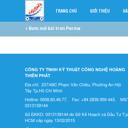
TRANG CHỦ
GIỚI THIỆU
SẢ
Bơm mở bôi trơn Perma
CÔNG TY TNHH KỸ THUẬT CÔNG NGHỆ HOÀNG
THIÊN PHÁT
Địa chỉ: 237/49C Phạm Văn Chiêu, Phường An Hội
Tây Tp.Hồ Chí Minh
Hotline: 0938.80.49.77, Fax: +84 2838 959 443, MST
0313139144
Số ĐKKD: 0313139144 do Sở Kế Hoạch và Đầu Tư T.p
HCM cấp ngày 13/02/2015