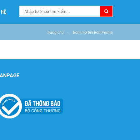
 HỆ
Trang chủ
Bơm mở bôi trơn Perma
FANPAGE