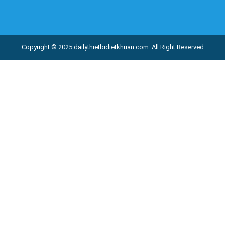
Copyright © 2025
dailythietbidietkhuan.com
. All Right Reserved