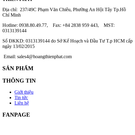
Địa chỉ: 237/49C Phạm Văn Chiêu, Phường An Hội Tây Tp.Hồ
Chí Minh
Hotline: 0938.80.49.77, Fax: +84 2838 959 443, MST:
0313139144
Số ĐKKD: 0313139144 do Sở Kế Hoạch và Đầu Tư T.p HCM cấp
ngày 13/02/2015
Email: sales4@hoangthienphat.com
SẢN PHẨM
THÔNG TIN
Giới thiệu
Tin tức
Liên hệ
FANPAGE