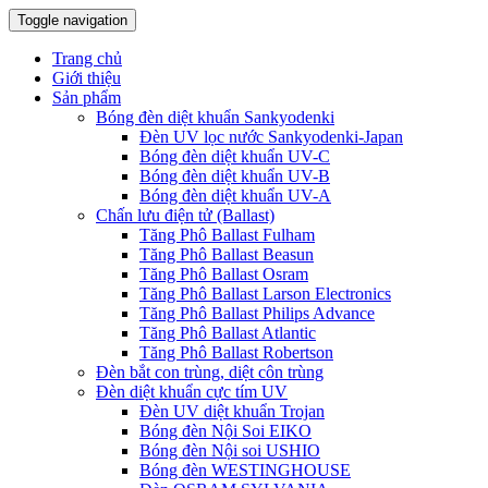
Toggle navigation
Trang chủ
Giới thiệu
Sản phẩm
Bóng đèn diệt khuẩn Sankyodenki
Đèn UV lọc nước Sankyodenki-Japan
Bóng đèn diệt khuẩn UV-C
Bóng đèn diệt khuẩn UV-B
Bóng đèn diệt khuẩn UV-A
Chấn lưu điện tử (Ballast)
Tăng Phô Ballast Fulham
Tăng Phô Ballast Beasun
Tăng Phô Ballast Osram
Tăng Phô Ballast Larson Electronics
Tăng Phô Ballast Philips Advance
Tăng Phô Ballast Atlantic
Tăng Phô Ballast Robertson
Đèn bắt con trùng, diệt côn trùng
Đèn diệt khuẩn cực tím UV
Đèn UV diệt khuẩn Trojan
Bóng đèn Nội Soi EIKO
Bóng đèn Nội soi USHIO
Bóng đèn WESTINGHOUSE