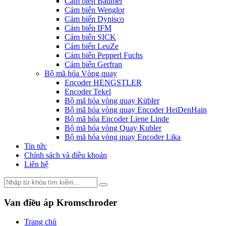
Cảm biến Baumer
Cảm biến Wenglor
Cảm biến Dynisco
Cảm biến IFM
Cảm biến SICK
Cảm biến LeuZe
Cảm biến Pepperl Fuchs
Cảm biến Gerfran
Bộ mã hóa Vòng quay
Encoder HENGSTLER
Encoder Tekel
Bộ mã hóa vòng quay Kübler
Bộ mã hóa vòng quay Encoder HeiDenHain
Bộ mã hóa Encoder Liene Linde
Bộ mã hóa vòng Quay Kubler
Bộ mã hóa vòng quay Encoder Lika
Tin tức
Chính sách và điều khoản
Liên hệ
Van điều áp Kromschroder
Trang chủ