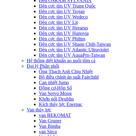
Đèn OSRAM SYLVANIA
Đèn cực tím UV Trung Quốc
Đèn cực tím UV Trojan
Đèn cực tím UV Wedeco
Đèn cực tím UV Lit
Đèn cực tím UV Heraeus
Đèn cực tím UV Hanovia
Đèn cực tím UV Philips
Đèn cực tím UV Shann Chih-Taiwan
Đèn cực tím UV Atlantic Ultraviolet
Đèn cực tím UV AquaPro-Taiwan
Hệ thống diệt khuẩn ao nuôi tôm cá
Đại lý Phân phối
Ống Thạch Anh Chịu Nhiệt
Bộ điều chỉnh áp suất Fairchild
Can nhiệt Jumo
Động cơ-Hộp Số
Van Servo Moog
Khớp nối Deublin
Kích thủy lực Enerpac
Van thủy lực
van BEKOMAT
Van Gruner
Van Bimba
van Sirca