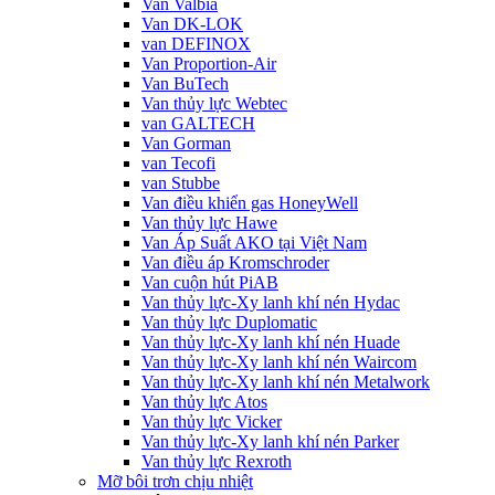
Van Valbia
Van DK-LOK
van DEFINOX
Van Proportion-Air
Van BuTech
Van thủy lực Webtec
van GALTECH
Van Gorman
van Tecofi
van Stubbe
Van điều khiển gas HoneyWell
Van thủy lực Hawe
Van Áp Suất AKO tại Việt Nam
Van điều áp Kromschroder
Van cuộn hút PiAB
Van thủy lực-Xy lanh khí nén Hydac
Van thủy lực Duplomatic
Van thủy lực-Xy lanh khí nén Huade
Van thủy lực-Xy lanh khí nén Waircom
Van thủy lực-Xy lanh khí nén Metalwork
Van thủy lực Atos
Van thủy lực Vicker
Van thủy lực-Xy lanh khí nén Parker
Van thủy lực Rexroth
Mỡ bôi trơn chịu nhiệt