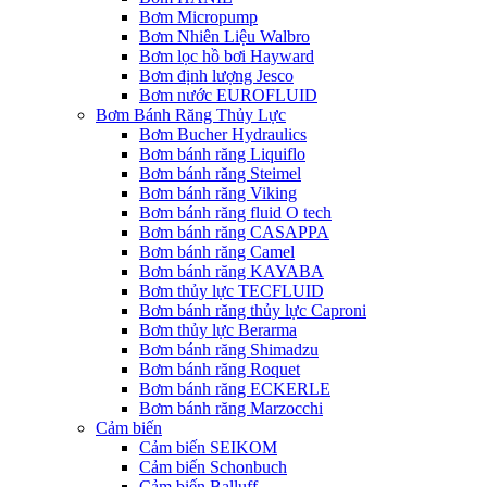
Bơm Micropump
Bơm Nhiên Liệu Walbro
Bơm lọc hồ bơi Hayward
Bơm định lượng Jesco
Bơm nước EUROFLUID
Bơm Bánh Răng Thủy Lực
Bơm Bucher Hydraulics
Bơm bánh răng Liquiflo
Bơm bánh răng Steimel
Bơm bánh răng Viking
Bơm bánh răng fluid O tech
Bơm bánh răng CASAPPA
Bơm bánh răng Camel
Bơm bánh răng KAYABA
Bơm thủy lực TECFLUID
Bơm bánh răng thủy lực Caproni
Bơm thủy lực Berarma
Bơm bánh răng Shimadzu
Bơm bánh răng Roquet
Bơm bánh răng ECKERLE
Bơm bánh răng Marzocchi
Cảm biến
Cảm biến SEIKOM
Cảm biến Schonbuch
Cảm biến Balluff