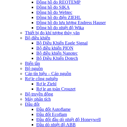
Đồng hồ đo REOTEMP
Đồng hồ đo SIKA
Đồng hồ đo Webtec
Đồng hồ đo điện ZIEHL
Đồng hồ đo lưu lượng Endress Hauser
Đồng hồ đo nhiệt độ Wika
Thiết bị đo khí tượng thủy văn
Bộ điều khiển
Bộ Điều Khiển Eagle Signal
Bộ điều khiển PION
Bộ điều khiển Nanotec
Bộ Điều Khiển Dotech
Biến tần
Bộ nguồn
Cáp tín hiệu – Cáp nguồn
Rơ le công nghiệp
Rơ le Ziehl
Rơ le an toàn Crouzet
Bộ truyền động
Máy phân tích
Đầu đốt
Đầu đốt Autoflame
Đầu đốt Ecoflam
Đầu đốt đầu dò nhiệt độ Honeywell
Đầu dò nhiệt độ ABB