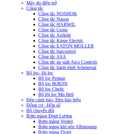
Máy đo điện trở
Công tắc
Công tắc NOSHOK
Công tắc Nason
Công tắc HARWIL
Công tắc Gems
Công tắc Anfield
Công tắc Kiepe Electric
Công tắc EATON MOLLER
Công tắc barcontrol
Công tắc ASA
Công tắc áp suất Alco Controls
Công tắc hành trình Schmersal
Bộ lọc- lõi lọc
Bộ lọc Pentair
Bộ lọc IKRON
Bộ lọc Chelic
Bộ lõi lọc Mp.fitril
Đèn cảnh báo- Đèn báo hiệu
Động cơ - Hộp số
Bộ chuyển đổi
Bơm màng Định Lượng
Bơm màng Verder
Bơm màng khí nén Albinpump
Bơm màng Flojet