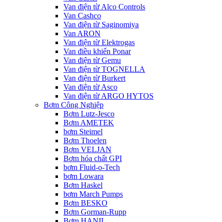
Van điện từ Alco Controls
Van Cashco
Van điện từ Saginomiya
Van ARON
Van điện từ Elektrogas
Van điều khiển Ponar
Van điện từ Gemu
Van điện từ TOGNELLA
Van điện từ Burkert
Van điện từ Asco
Van điện từ ARGO HYTOS
Bơm Công Nghiệp
Bơm Lutz-Jesco
Bơm AMETEK
bơm Steimel
Bơm Thoelen
Bơm VELJAN
Bơm hóa chất GPI
bơm Fluid-o-Tech
bơm Lowara
Bơm Haskel
bơm March Pumps
Bơm BESKO
Bơm Gorman-Rupp
Bơm HANIL