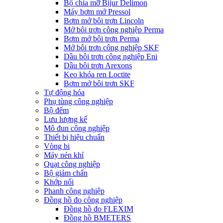
Bộ chia mỡ Bijur Delimon
Máy bơm mở Pressol
Bơm mở bôi trơn Lincoln
Mở bôi trơn công nghiệp Perma
Bơm mở bôi trơn Perma
Mở bôi trơn công nghiệp SKF
Dầu bôi trơn công nghiệp Eni
Dầu bôi trơn Arexons
Keo khóa ren Loctite
Bơm mở bôi trơn SKF
Tự động hóa
Phụ tùng công nghiệp
Bộ đếm
Lưu lượng kế
Mô đun công nghiệp
Thiết bị hiệu chuẩn
Vòng bi
Máy nén khí
Quạt công nghiệp
Bộ giảm chấn
Khớp nối
Phanh công nghiệp
Đồng hồ đo công nghiệp
Đồng hồ đo FLEXIM
Đồng hồ BMETERS