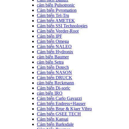
cảm biến Pulsotronic
Cảm biến Pyromation
Cảm biến Tel-Tru
Cảm biến AMETEK
Cảm biến SSI Technologies
Cảm biến Veeder-Root
Cảm biến IPF
Cảm biến Omega
Cảm biến NALEO
Cảm biến Hydronix
cảm biến Baumer
cảm biến Setra
Cảm biến Dotech
Cảm biến NASON
Cảm biến DRUCK
cảm biến Reckmann
Cảm biến Di-soric
cảm biến IRO
Cảm biến Carlo Gavazzi
Cảm biến Endress+Hauser
Cảm biến Brue & Kjaer Vibro
Cảm biến GSEE TECH
Cảm biến Kansai
Cảm biến Barksdale