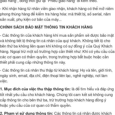
giao hàng”, đồng thời giữ lại “Phiếu giao hàng” đi kèm theo.
- Khi nhận hàng từ nhân viên giao nhận, khách hàng có thể mở niêm
phong thùng hàng để kiểm tra hàng hóa: mã thiết bị, số serial, năm
sản xuất, phụ kiện cơ bản của máy...
CHÍNH SÁCH BẢO MẬT THÔNG TIN KHÁCH HÀNG
- Các thông tin của khách hàng khi mua sản phẩm sẽ được bảo mật
và không tiết lộ thông tin cá nhân của quý khách. Không tiết lộ cho
bên thứ ba không liên quan khi không có sự đồng ý của Quý Khách
hàng. Ngoại trừ một số trường hợp cần thiết như: Khi có yêu cầu của
các cơ quan có thẩm quyền, trong trường hợp bắt buộc hoặc cần
thiết phải cung cấp những thông tin này.
- Các thông tin cá nhân thu thập từ khách hàng: Họ và tên, giới tính,
ngày sinh, email, địa chỉ, điện thoại liên lạc, nghề nghiệp, nơi làm
việc.
1. Mục đích của việc thu thập thông tin:
là để tìm hiểu và đáp ứng
tốt nhất yêu cầu cho khách hàng. Chúng tôi cam kết sẽ không cung
cấp thông tin cho bên thứ ba, trừ trường hợp khách hàng đồng ý
hoặc yêu cầu của cơ quan có thẩm quyền.
2. Phạm vi sử dụng thông tin:
Các thông tin cá nhân được khách