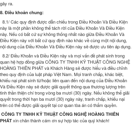
gây ra.
8. Điều khoản chung:
8.1/ Các quy định được dẫn chiếu trong Điều Khoản Và Điều Kiện
này là một phần không thể tách rời của Điều Khoản Và Điều Kiện
này. Nếu có bất cứ sự không thống nhất nào giữa Điều Khoản Và
Điều Kiện này với bất cứ quy định nào khác về cùng một nội dung,
nội dung của Điều Khoản Và Điều Kiện này sẽ được ưu tiên áp dụng.
8.2/ Điều Khoản và Điều Kiện này và mọi vấn đề phát sinh trong
quan hệ hợp đồng giữa CÔNG TY TNHH KỸ THUẬT CÔNG NGHỆ
HOÀNG THIÊN PHÁT và Khách Hàng sẽ được hiểu và điều chỉnh
theo quy định của luật pháp Việt Nam. Mọi tranh chấp, khác biệt,
khiếu nại phát sinh từ/hoặc liên quan đến nội dung của Điều Khoản
Và Điều Kiện này sẽ được giải quyết thông qua thương lượng trên
tinh thần thiện chí trong vòng ba mươi (30) ngày. Nếu không thể giải
quyết trong thời hạn ba mươi (30) ngày này, tranh chấp, khiếu nại
trên có thể được giải quyết tại cơ quan tòa án có thẩm quyền.
CÔNG TY TNHH KỸ THUẬT CÔNG NGHỆ HOÀNG THIÊN
PHÁT
xin chân thành cám ơn sự hợp tác của quý khách!