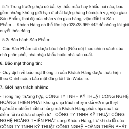
5.1/ Trong trường hợp có bất kỳ thắc mắc hay khiếu nại nào, bao
gồm nhưng không giới hạn ở chất lượng hàng hóa/dịch vụ, việc giao
Sản Phẩm, thái độ của nhân viên giao hàng, việc đổi/ trả Sản
Phẩm… Khách Hàng có thể liên hệ (028)38 959 442 để chúng tôi giải
quyết thỏa đáng.
5.2/ Bảo hành Sản Phẩm:
- Các Sản Phẩm sẽ dược bảo hành (Nếu có) theo chính sách của
nhà phân phối, nhà nhập khẩu hoặc nhà sản xuất.
6. Bảo mật thông tin:
- Quy định về bảo mật thông tin của Khách Hàng được thực hiện
theo Chính sách bảo mật đăng tải trên Website.
7. Giới hạn trách nhiệm:
- Trong mọi trường hợp, CÔNG TY TNHH KỸ THUẬT CÔNG NGHỆ
HOÀNG THIÊN PHÁT không chịu trách nhiệm đối với mọi thiệt
hại/mất mát/tổn thất/hư hỏng mà Khách Hàng phải chịu sau thời
điểm rủi ro được chuyển từ CÔNG TY TNHH KỸ THUẬT CÔNG
NGHỆ HOÀNG THIÊN PHÁT sang Khách Hàng, trừ khi do lỗi của
CÔNG TY TNHH KỸ THUẬT CÔNG NGHỆ HOÀNG THIÊN PHÁT