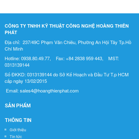
CÔNG TY TNHH KỸ THUẬT CÔNG NGHỆ HOÀNG THIÊN
PHÁT
Địa chỉ: 237/49C Phạm Văn Chiêu, Phường An Hội Tây Tp.Hồ
Chí Minh
Hotline: 0938.80.49.77, Fax: +84 2838 959 443, MST:
0313139144
Số ĐKKD: 0313139144 do Sở Kế Hoạch và Đầu Tư T.p HCM
cấp ngày 13/02/2015
Email: sales4@hoangthienphat.com
SẢN PHẨM
THÔNG TIN
Giới thiệu
Tin tức