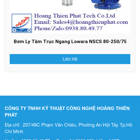
Bơm Ly Tâm Trục Ngang Lowara NSCS 80-250/75
Liên Hệ
CÔNG TY TNHH KỸ THUẬT CÔNG NGHỆ HOÀNG THIÊN
PHÁT
Địa chỉ: 237/49C Phạm Văn Chiêu, Phường An Hội Tây Tp.Hồ
Chí Minh