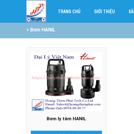
TRANG CHỦ
GIỚI THIỆU
SẢ
Bơm HANIL
Bơm ly tâm HANIL