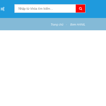
 HỆ
Trang chủ
Bơm HANIL