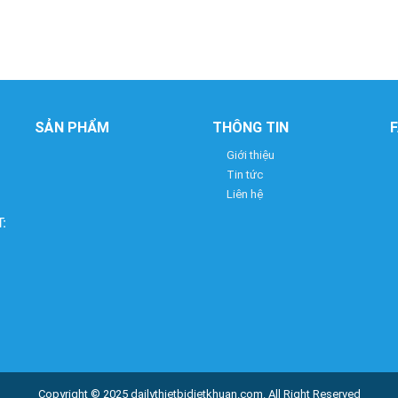
SẢN PHẨM
THÔNG TIN
Giới thiệu
Tin tức
Liên hệ
:
Copyright © 2025
dailythietbidietkhuan.com
. All Right Reserved