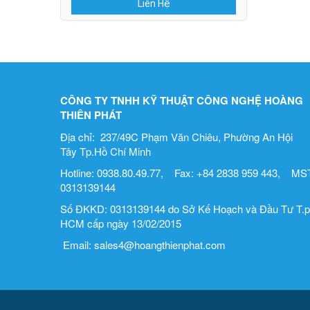
Liên Hệ
CÔNG TY TNHH KỸ THUẬT CÔNG NGHỆ HOÀNG
THIÊN PHÁT
Địa chỉ: 237/49C Phạm Văn Chiêu, Phường An Hội
Tây Tp.Hồ Chí Minh
Hotline: 0938.80.49.77, Fax: +84 2838 959 443, MST
0313139144
Số ĐKKD: 0313139144 do Sở Kế Hoạch và Đầu Tư T.p
HCM cấp ngày 13/02/2015
Email: sales4@hoangthienphat.com