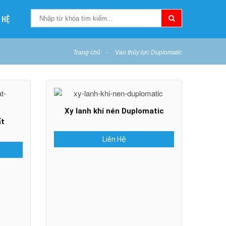
 HỆ
Trang chủ
Van thủy lực Duplomatic
Xy lanh khí nén Duplomatic
ất
Liên Hệ