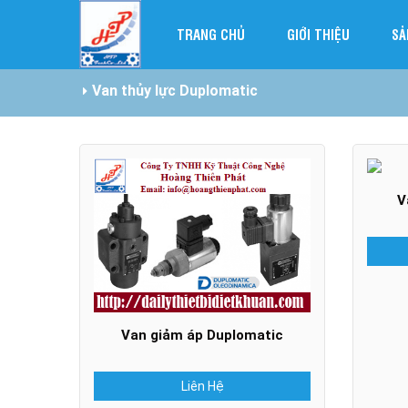
TRANG CHỦ
GIỚI THIỆU
SẢ
Van thủy lực Duplomatic
V
Van giảm áp Duplomatic
Liên Hệ