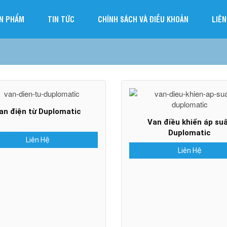
N PHẨM
TIN TỨC
CHÍNH SÁCH VÀ ĐIỀU KHOẢN
LIÊN
an điện từ Duplomatic
Van điều khiển áp su
Duplomatic
Liên Hệ
Liên Hệ