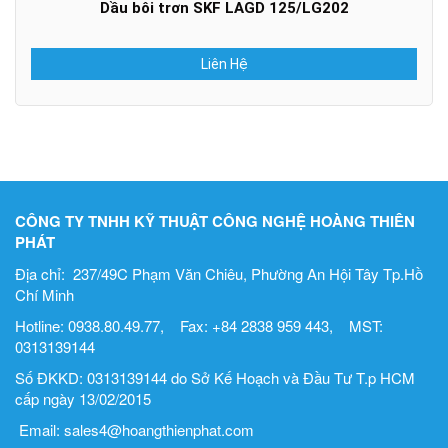
Dầu bôi trơn SKF LAGD 125/LG202
Liên Hệ
CÔNG TY TNHH KỸ THUẬT CÔNG NGHỆ HOÀNG THIÊN
PHÁT
Địa chỉ: 237/49C Phạm Văn Chiêu, Phường An Hội Tây Tp.Hồ
Chí Minh
Hotline: 0938.80.49.77, Fax: +84 2838 959 443, MST:
0313139144
Số ĐKKD: 0313139144 do Sở Kế Hoạch và Đầu Tư T.p HCM
cấp ngày 13/02/2015
Email: sales4@hoangthienphat.com