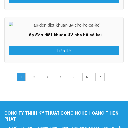
Lắp đèn diệt khuẩn UV cho hồ cá koi
Liên Hệ
1
2
3
4
5
6
7
CÔNG TY TNHH KỸ THUẬT CÔNG NGHỆ HOÀNG THIÊN
PHÁT
Địa chỉ: 237/49C Phạm Văn Chiêu, Phường An Hội Tây Tp.Hồ