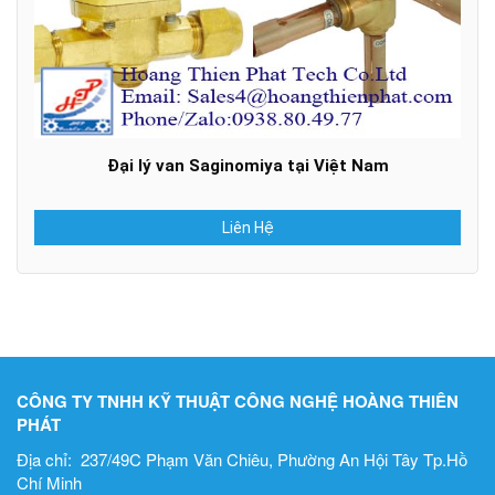
Đại lý van Saginomiya tại Việt Nam
Liên Hệ
CÔNG TY TNHH KỸ THUẬT CÔNG NGHỆ HOÀNG THIÊN
PHÁT
Địa chỉ: 237/49C Phạm Văn Chiêu, Phường An Hội Tây Tp.Hồ
Chí Minh