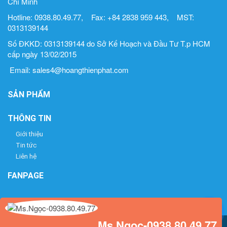
Chí Minh
Hotline: 0938.80.49.77, Fax: +84 2838 959 443, MST:
0313139144
Số ĐKKD: 0313139144 do Sở Kế Hoạch và Đầu Tư T.p HCM
cấp ngày 13/02/2015
Email: sales4@hoangthienphat.com
SẢN PHẨM
THÔNG TIN
Giới thiệu
Tin tức
Liên hệ
FANPAGE
Ms.Ngọc-0938.80.49.77