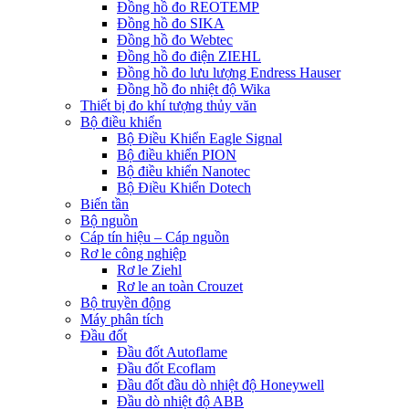
Đồng hồ đo REOTEMP
Đồng hồ đo SIKA
Đồng hồ đo Webtec
Đồng hồ đo điện ZIEHL
Đồng hồ đo lưu lượng Endress Hauser
Đồng hồ đo nhiệt độ Wika
Thiết bị đo khí tượng thủy văn
Bộ điều khiển
Bộ Điều Khiển Eagle Signal
Bộ điều khiển PION
Bộ điều khiển Nanotec
Bộ Điều Khiển Dotech
Biến tần
Bộ nguồn
Cáp tín hiệu – Cáp nguồn
Rơ le công nghiệp
Rơ le Ziehl
Rơ le an toàn Crouzet
Bộ truyền động
Máy phân tích
Đầu đốt
Đầu đốt Autoflame
Đầu đốt Ecoflam
Đầu đốt đầu dò nhiệt độ Honeywell
Đầu dò nhiệt độ ABB