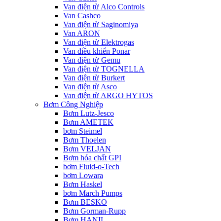
Van điện từ Alco Controls
Van Cashco
Van điện từ Saginomiya
Van ARON
Van điện từ Elektrogas
Van điều khiển Ponar
Van điện từ Gemu
Van điện từ TOGNELLA
Van điện từ Burkert
Van điện từ Asco
Van điện từ ARGO HYTOS
Bơm Công Nghiệp
Bơm Lutz-Jesco
Bơm AMETEK
bơm Steimel
Bơm Thoelen
Bơm VELJAN
Bơm hóa chất GPI
bơm Fluid-o-Tech
bơm Lowara
Bơm Haskel
bơm March Pumps
Bơm BESKO
Bơm Gorman-Rupp
Bơm HANIL