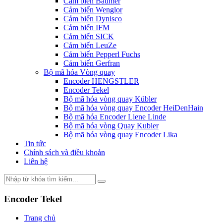
Cảm biến Baumer
Cảm biến Wenglor
Cảm biến Dynisco
Cảm biến IFM
Cảm biến SICK
Cảm biến LeuZe
Cảm biến Pepperl Fuchs
Cảm biến Gerfran
Bộ mã hóa Vòng quay
Encoder HENGSTLER
Encoder Tekel
Bộ mã hóa vòng quay Kübler
Bộ mã hóa vòng quay Encoder HeiDenHain
Bộ mã hóa Encoder Liene Linde
Bộ mã hóa vòng Quay Kubler
Bộ mã hóa vòng quay Encoder Lika
Tin tức
Chính sách và điều khoản
Liên hệ
Encoder Tekel
Trang chủ