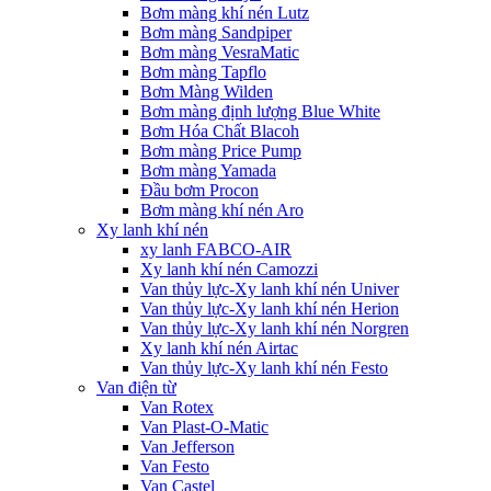
Bơm màng khí nén Lutz
Bơm màng Sandpiper
Bơm màng VesraMatic
Bơm màng Tapflo
Bơm Màng Wilden
Bơm màng định lượng Blue White
Bơm Hóa Chất Blacoh
Bơm màng Price Pump
Bơm màng Yamada
Đầu bơm Procon
Bơm màng khí nén Aro
Xy lanh khí nén
xy lanh FABCO-AIR
Xy lanh khí nén Camozzi
Van thủy lực-Xy lanh khí nén Univer
Van thủy lực-Xy lanh khí nén Herion
Van thủy lực-Xy lanh khí nén Norgren
Xy lanh khí nén Airtac
Van thủy lực-Xy lanh khí nén Festo
Van điện từ
Van Rotex
Van Plast-O-Matic
Van Jefferson
Van Festo
Van Castel