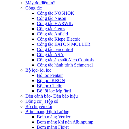
Máy đo điện trở
Công tắc
Công tắc NOSHOK
Công tắc Nason
Công tắc HARWIL
Công tắc Gems
Công tắc Anfield
Công tắc Kiepe Electric
Công tắc EATON MOLLER
Công tắc barcontrol
Công tắc ASA
Công tắc áp suất Alco Controls
Công tắc hành trình Schmersal
Bộ lọc- lõi lọc
Bộ lọc Pentair
Bộ lọc IKRON
Bộ lọc Chelic
Bộ lõi lọc Mp.fitril
Đèn cảnh báo- Đèn báo hiệu
Động cơ - Hộp số
Bộ chuyển đổi
Bơm màng Định Lượng
Bơm màng Verder
Bơm màng khí nén Albinpump
Bơm màng Flojet