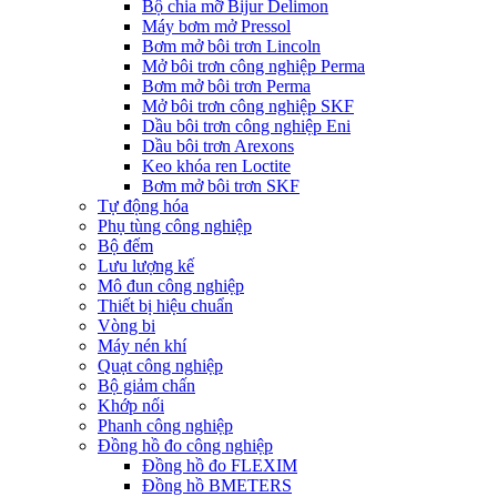
Bộ chia mỡ Bijur Delimon
Máy bơm mở Pressol
Bơm mở bôi trơn Lincoln
Mở bôi trơn công nghiệp Perma
Bơm mở bôi trơn Perma
Mở bôi trơn công nghiệp SKF
Dầu bôi trơn công nghiệp Eni
Dầu bôi trơn Arexons
Keo khóa ren Loctite
Bơm mở bôi trơn SKF
Tự động hóa
Phụ tùng công nghiệp
Bộ đếm
Lưu lượng kế
Mô đun công nghiệp
Thiết bị hiệu chuẩn
Vòng bi
Máy nén khí
Quạt công nghiệp
Bộ giảm chấn
Khớp nối
Phanh công nghiệp
Đồng hồ đo công nghiệp
Đồng hồ đo FLEXIM
Đồng hồ BMETERS