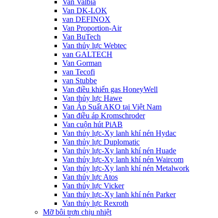
Van Valbia
Van DK-LOK
van DEFINOX
Van Proportion-Air
Van BuTech
Van thủy lực Webtec
van GALTECH
Van Gorman
van Tecofi
van Stubbe
Van điều khiển gas HoneyWell
Van thủy lực Hawe
Van Áp Suất AKO tại Việt Nam
Van điều áp Kromschroder
Van cuộn hút PiAB
Van thủy lực-Xy lanh khí nén Hydac
Van thủy lực Duplomatic
Van thủy lực-Xy lanh khí nén Huade
Van thủy lực-Xy lanh khí nén Waircom
Van thủy lực-Xy lanh khí nén Metalwork
Van thủy lực Atos
Van thủy lực Vicker
Van thủy lực-Xy lanh khí nén Parker
Van thủy lực Rexroth
Mỡ bôi trơn chịu nhiệt