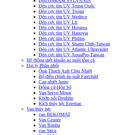
Đèn OSRAM SYLVANIA
Đèn cực tím UV Trung Quốc
Đèn cực tím UV Trojan
Đèn cực tím UV Wedeco
Đèn cực tím UV Lit
Đèn cực tím UV Heraeus
Đèn cực tím UV Hanovia
Đèn cực tím UV Philips
Đèn cực tím UV Shann Chih-Taiwan
Đèn cực tím UV Atlantic Ultraviolet
Đèn cực tím UV AquaPro-Taiwan
Hệ thống diệt khuẩn ao nuôi tôm cá
Đại lý Phân phối
Ống Thạch Anh Chịu Nhiệt
Bộ điều chỉnh áp suất Fairchild
Can nhiệt Jumo
Động cơ-Hộp Số
Van Servo Moog
Khớp nối Deublin
Kích thủy lực Enerpac
Van thủy lực
van BEKOMAT
Van Gruner
Van Bimba
van Sirca