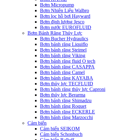
Bơm Micropump
Bơm Nhiên Liệu Walbro
Bơm lọc hồ bơi Hayward
Bơm định lượng Jesco
Bơm nước EUROFLUID
Bơm Bánh Răng Thủy Lực
Bơm Bucher Hydraulics
Bơm bánh răng Liquiflo
Bơm bánh răng Steimel
Bơm bánh răng Viking
Bơm bánh răng fluid O tech
Bơm bánh răng CASAPPA
Bơm bánh răng Camel
Bơm bánh răng KAYABA
Bơm thủy lực TECFLUID
Bơm bánh răng thủy lực Caproni
Bơm thủy lực Berarma
Bơm bánh răng Shimadzu
Bơm bánh răng Roquet
Bơm bánh răng ECKERLE
Bơm bánh răng Marzocchi
Cảm biến
Cảm biến SEIKOM
Cảm biến Schonbuch
Cảm biến Balluff