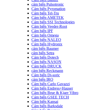
cảm biến Pulsotronic
Cảm biến Pyromation
Cảm biến Tel-Tru
Cảm biến AMETEK
Cảm biến SSI Technologies
Cảm biến Veeder-Root
Cảm biến IPF
Cảm biến Omega
Cảm biến NALEO
Cảm biến Hydronix
cảm biến Baumer
cảm biến Setra
Cảm biến Dotech
Cảm biến NASON
Cảm biến DRUCK
cảm biến Reckmann
Cảm biến Di-soric
cảm biến IRO
Cảm biến Carlo Gavazzi
Cảm biến Endress+Hauser
Cảm biến Brue & Kjaer Vibro
Cảm biến GSEE TECH
Cảm biến Kansai
Cảm biến Barksdale