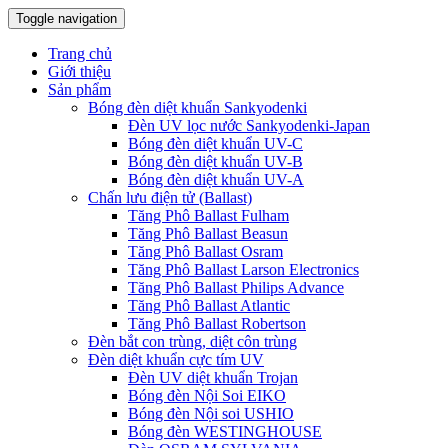
Toggle navigation
Trang chủ
Giới thiệu
Sản phẩm
Bóng đèn diệt khuẩn Sankyodenki
Đèn UV lọc nước Sankyodenki-Japan
Bóng đèn diệt khuẩn UV-C
Bóng đèn diệt khuẩn UV-B
Bóng đèn diệt khuẩn UV-A
Chấn lưu điện tử (Ballast)
Tăng Phô Ballast Fulham
Tăng Phô Ballast Beasun
Tăng Phô Ballast Osram
Tăng Phô Ballast Larson Electronics
Tăng Phô Ballast Philips Advance
Tăng Phô Ballast Atlantic
Tăng Phô Ballast Robertson
Đèn bắt con trùng, diệt côn trùng
Đèn diệt khuẩn cực tím UV
Đèn UV diệt khuẩn Trojan
Bóng đèn Nội Soi EIKO
Bóng đèn Nội soi USHIO
Bóng đèn WESTINGHOUSE