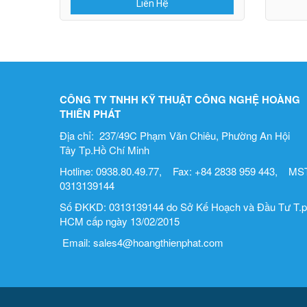
Liên Hệ
CÔNG TY TNHH KỸ THUẬT CÔNG NGHỆ HOÀNG
THIÊN PHÁT
Địa chỉ: 237/49C Phạm Văn Chiêu, Phường An Hội
Tây Tp.Hồ Chí Minh
Hotline: 0938.80.49.77, Fax: +84 2838 959 443, MST
0313139144
Số ĐKKD: 0313139144 do Sở Kế Hoạch và Đầu Tư T.p
HCM cấp ngày 13/02/2015
Email: sales4@hoangthienphat.com