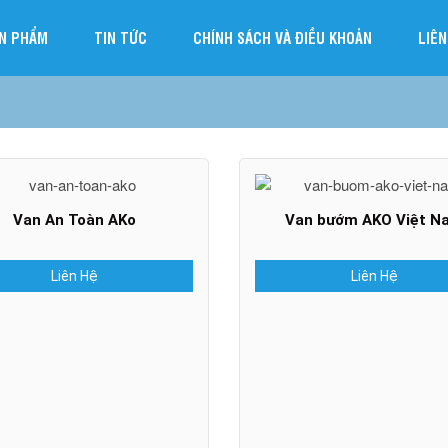
N PHẨM
TIN TỨC
CHÍNH SÁCH VÀ ĐIỀU KHOẢN
LIÊN
Van An Toàn AKo
Van bướm AKO Việt N
Liên Hệ
Liên Hệ