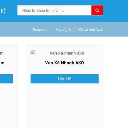
 HỆ
Trang chủ
Van Áp Suất AKO tại Việt Nam
am
Van Xả Nhanh AKO
Liên Hệ