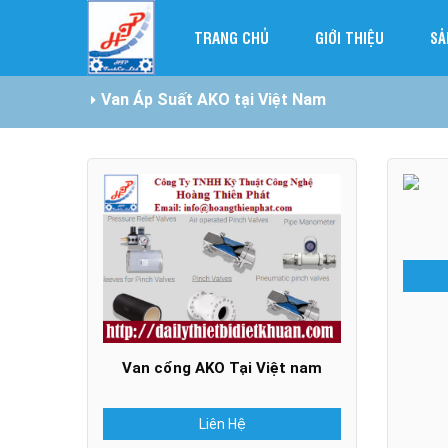
TRANG CHỦ
GIỚI THIỆU
SẢ
Van Áp Suất AKO tại Việt Nam
Van cổng AKO Tại Việt nam
Liên Hệ