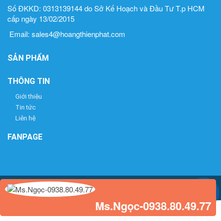
Số ĐKKD: 0313139144 do Sở Kế Hoạch và Đầu Tư T.p HCM
cấp ngày 13/02/2015
Email: sales4@hoangthienphat.com
SẢN PHẨM
THÔNG TIN
Giới thiệu
Tin tức
Liên hệ
FANPAGE
Copyright © 2025
dailythietbidietkhuan.com
. All Right Reserved
Ms.Ngọc-0938.80.49.77