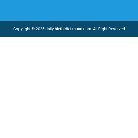
Copyright © 2025
dailythietbidietkhuan.com
. All Right Reserved