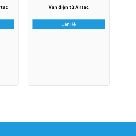
rtac
Van điện từ Airtac
Liên Hệ