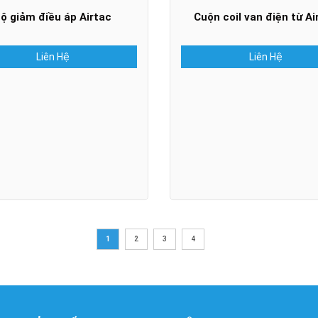
ộ giảm điều áp Airtac
Cuộn coil van điện từ Ai
Liên Hệ
Liên Hệ
1
2
3
4