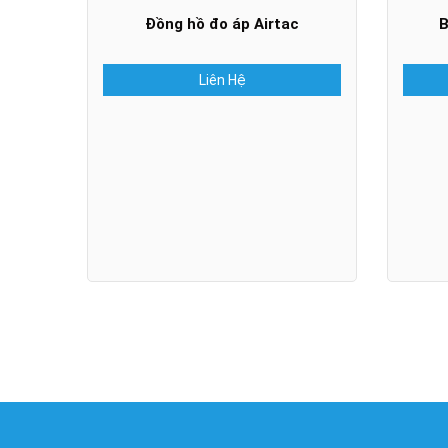
Đồng hồ đo áp Airtac
B
Liên Hệ