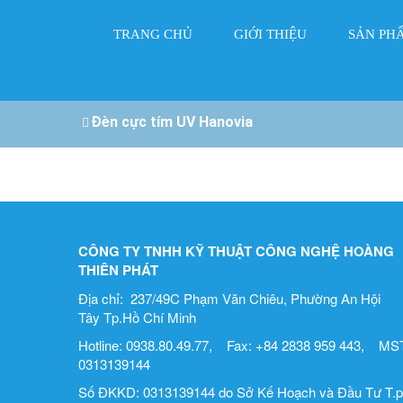
TRANG CHỦ
GIỚI THIỆU
SẢN PH
Đèn cực tím UV Hanovia
CÔNG TY TNHH KỸ THUẬT CÔNG NGHỆ HOÀNG
THIÊN PHÁT
Địa chỉ: 237/49C Phạm Văn Chiêu, Phường An Hội
Tây Tp.Hồ Chí Minh
Hotline: 0938.80.49.77, Fax: +84 2838 959 443, MST
0313139144
Số ĐKKD: 0313139144 do Sở Kế Hoạch và Đầu Tư T.p