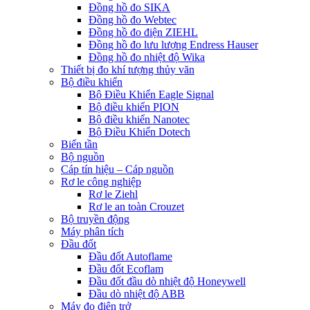
Đồng hồ đo SIKA
Đồng hồ đo Webtec
Đồng hồ đo điện ZIEHL
Đồng hồ đo lưu lượng Endress Hauser
Đồng hồ đo nhiệt độ Wika
Thiết bị đo khí tượng thủy văn
Bộ điều khiển
Bộ Điều Khiển Eagle Signal
Bộ điều khiển PION
Bộ điều khiển Nanotec
Bộ Điều Khiển Dotech
Biến tần
Bộ nguồn
Cáp tín hiệu – Cáp nguồn
Rơ le công nghiệp
Rơ le Ziehl
Rơ le an toàn Crouzet
Bộ truyền động
Máy phân tích
Đầu đốt
Đầu đốt Autoflame
Đầu đốt Ecoflam
Đầu đốt đầu dò nhiệt độ Honeywell
Đầu dò nhiệt độ ABB
Máy đo điện trở