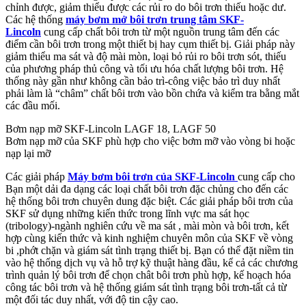
chỉnh được, giảm thiểu được các rủi ro do bôi trơn thiếu hoặc dư.
Các hệ thống
máy bơm mở bôi trơn trung tâm SKF-
Lincoln
cung cấp chất bôi trơn từ một nguồn trung tâm đến các
điểm cần bôi trơn trong một thiết bị hay cụm thiết bị. Giải pháp này
giảm thiểu ma sát và độ mài mòn, loại bỏ rủi ro bôi trơn sót, thiếu
của phương pháp thủ công và tối ưu hóa chất lượng bôi trơn. Hệ
thống này gần như không cần bảo trì-công việc bảo trì duy nhất
phải làm là “châm” chất bôi trơn vào bồn chứa và kiểm tra bằng mắt
các đầu mối.
Bơm nạp mỡ SKF-Lincoln LAGF 18, LAGF 50
Bơm nạp mỡ của SKF phù hợp cho việc bơm mỡ vào vòng bi hoặc
nạp lại mỡ
Các giải pháp
Máy bơm bôi trơn của SKF-Lincoln
cung cấp cho
Bạn một dải đa dạng các loại chất bôi trơn đặc chủng cho đến các
hệ thống bôi trơn chuyên dung đặc biệt. Các giải pháp bôi trơn của
SKF sử dụng những kiến thức trong lĩnh vực ma sát học
(tribology)-ngành nghiên cứu về ma sát , mài mòn và bôi trơn, kết
hợp cùng kiến thức và kinh nghiệm chuyên môn của SKF về vòng
bi ,phớt chặn và giám sát tình trạng thiết bị. Bạn có thể đặt niềm tin
vào hệ thống dịch vụ và hỗ trợ kỹ thuật hàng đầu, kể cả các chương
trình quản lý bôi trơn để chọn chât bôi trơn phù hợp, kế hoạch hóa
công tác bôi trơn và hệ thống giám sát tình trạng bôi trơn-tất cả từ
một đối tác duy nhất, với độ tin cậy cao.