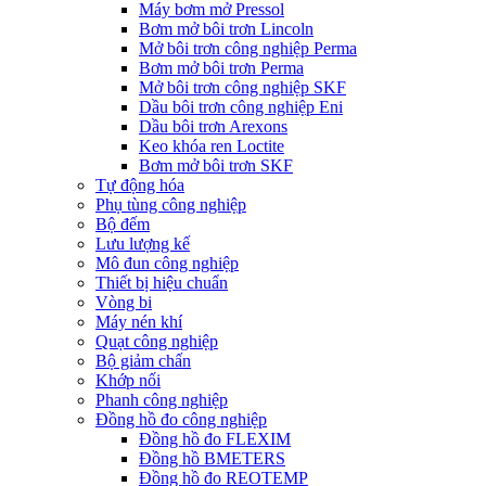
Máy bơm mở Pressol
Bơm mở bôi trơn Lincoln
Mở bôi trơn công nghiệp Perma
Bơm mở bôi trơn Perma
Mở bôi trơn công nghiệp SKF
Dầu bôi trơn công nghiệp Eni
Dầu bôi trơn Arexons
Keo khóa ren Loctite
Bơm mở bôi trơn SKF
Tự động hóa
Phụ tùng công nghiệp
Bộ đếm
Lưu lượng kế
Mô đun công nghiệp
Thiết bị hiệu chuẩn
Vòng bi
Máy nén khí
Quạt công nghiệp
Bộ giảm chấn
Khớp nối
Phanh công nghiệp
Đồng hồ đo công nghiệp
Đồng hồ đo FLEXIM
Đồng hồ BMETERS
Đồng hồ đo REOTEMP