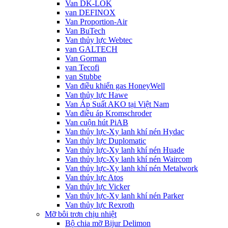
Van DK-LOK
van DEFINOX
Van Proportion-Air
Van BuTech
Van thủy lực Webtec
van GALTECH
Van Gorman
van Tecofi
van Stubbe
Van điều khiển gas HoneyWell
Van thủy lực Hawe
Van Áp Suất AKO tại Việt Nam
Van điều áp Kromschroder
Van cuộn hút PiAB
Van thủy lực-Xy lanh khí nén Hydac
Van thủy lực Duplomatic
Van thủy lực-Xy lanh khí nén Huade
Van thủy lực-Xy lanh khí nén Waircom
Van thủy lực-Xy lanh khí nén Metalwork
Van thủy lực Atos
Van thủy lực Vicker
Van thủy lực-Xy lanh khí nén Parker
Van thủy lực Rexroth
Mỡ bôi trơn chịu nhiệt
Bộ chia mỡ Bijur Delimon