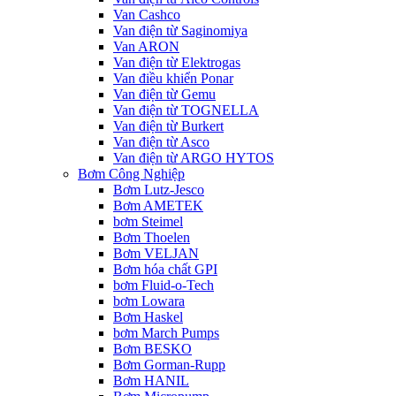
Van Cashco
Van điện từ Saginomiya
Van ARON
Van điện từ Elektrogas
Van điều khiển Ponar
Van điện từ Gemu
Van điện từ TOGNELLA
Van điện từ Burkert
Van điện từ Asco
Van điện từ ARGO HYTOS
Bơm Công Nghiệp
Bơm Lutz-Jesco
Bơm AMETEK
bơm Steimel
Bơm Thoelen
Bơm VELJAN
Bơm hóa chất GPI
bơm Fluid-o-Tech
bơm Lowara
Bơm Haskel
bơm March Pumps
Bơm BESKO
Bơm Gorman-Rupp
Bơm HANIL