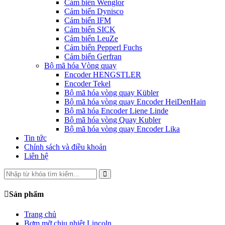
Cảm biến Wenglor
Cảm biến Dynisco
Cảm biến IFM
Cảm biến SICK
Cảm biến LeuZe
Cảm biến Pepperl Fuchs
Cảm biến Gerfran
Bộ mã hóa Vòng quay
Encoder HENGSTLER
Encoder Tekel
Bộ mã hóa vòng quay Kübler
Bộ mã hóa vòng quay Encoder HeiDenHain
Bộ mã hóa Encoder Liene Linde
Bộ mã hóa vòng Quay Kubler
Bộ mã hóa vòng quay Encoder Lika
Tin tức
Chính sách và điều khoản
Liên hệ
Sản phẩm
Trang chủ
Bơm mỡ chịu nhiệt Lincoln