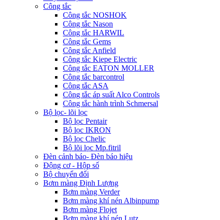
Công tắc
Công tắc NOSHOK
Công tắc Nason
Công tắc HARWIL
Công tắc Gems
Công tắc Anfield
Công tắc Kiepe Electric
Công tắc EATON MOLLER
Công tắc barcontrol
Công tắc ASA
Công tắc áp suất Alco Controls
Công tắc hành trình Schmersal
Bộ lọc- lõi lọc
Bộ lọc Pentair
Bộ lọc IKRON
Bộ lọc Chelic
Bộ lõi lọc Mp.fitril
Đèn cảnh báo- Đèn báo hiệu
Động cơ - Hộp số
Bộ chuyển đổi
Bơm màng Định Lượng
Bơm màng Verder
Bơm màng khí nén Albinpump
Bơm màng Flojet
Bơm màng khí nén Lutz