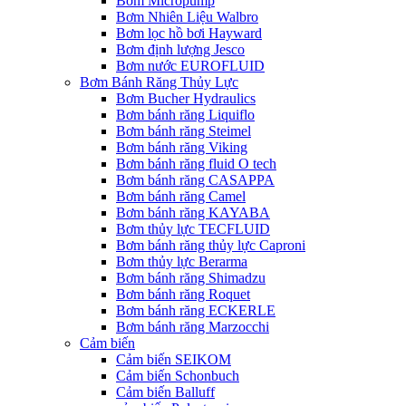
Bơm Micropump
Bơm Nhiên Liệu Walbro
Bơm lọc hồ bơi Hayward
Bơm định lượng Jesco
Bơm nước EUROFLUID
Bơm Bánh Răng Thủy Lực
Bơm Bucher Hydraulics
Bơm bánh răng Liquiflo
Bơm bánh răng Steimel
Bơm bánh răng Viking
Bơm bánh răng fluid O tech
Bơm bánh răng CASAPPA
Bơm bánh răng Camel
Bơm bánh răng KAYABA
Bơm thủy lực TECFLUID
Bơm bánh răng thủy lực Caproni
Bơm thủy lực Berarma
Bơm bánh răng Shimadzu
Bơm bánh răng Roquet
Bơm bánh răng ECKERLE
Bơm bánh răng Marzocchi
Cảm biến
Cảm biến SEIKOM
Cảm biến Schonbuch
Cảm biến Balluff