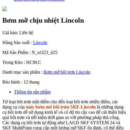
Bơm mỡ chịu nhiệt Lincoln
Giá bán:
Liên hệ
Hãng Sản xuất :
Lincoln
Mã Sản Phẩm : N_n1I23_425
Trong Kho : HCM.C
Danh mục sản phẩm :
Bơm mở bôi trơn Lincoln
Bảo hành : 12 thang
Thông tin sản phẩm
Từ loại bôi trơn một điểm cho đến loại bôi trơn nhiều điểm, các
dụng cụ của
máy bơm mở bôi trơn SKF-Lincoln
là những dụng
cụ bôi trơn dễ sử dụng kinh tế và có độ tin cậy cao để cải thiện hiệu
quả bôi trơn và tiết kiệm thời gian so với phương pháp thủ công.
Các dụng cụ bôi trơn tự động như LAGD SKF SYSTEM 24 và
SKF MultiPoint cung cấp một lượng mỡ SKF ổn định, có thể điều