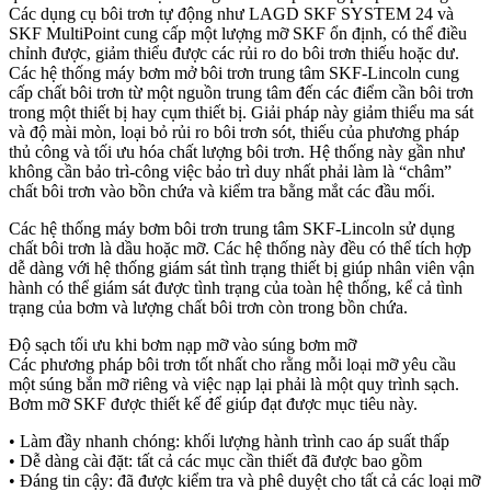
Các dụng cụ bôi trơn tự động như LAGD SKF SYSTEM 24 và
SKF MultiPoint cung cấp một lượng mỡ SKF ổn định, có thể điều
chỉnh được, giảm thiểu được các rủi ro do bôi trơn thiếu hoặc dư.
Các hệ thống máy bơm mở bôi trơn trung tâm SKF-Lincoln cung
cấp chất bôi trơn từ một nguồn trung tâm đến các điểm cần bôi trơn
trong một thiết bị hay cụm thiết bị. Giải pháp này giảm thiểu ma sát
và độ mài mòn, loại bỏ rủi ro bôi trơn sót, thiếu của phương pháp
thủ công và tối ưu hóa chất lượng bôi trơn. Hệ thống này gần như
không cần bảo trì-công việc bảo trì duy nhất phải làm là “châm”
chất bôi trơn vào bồn chứa và kiểm tra bằng mắt các đầu mối.
Các hệ thống máy bơm bôi trơn trung tâm SKF-Lincoln sử dụng
chất bôi trơn là dầu hoặc mỡ. Các hệ thống này đều có thể tích hợp
dễ dàng với hệ thống giám sát tình trạng thiết bị giúp nhân viên vận
hành có thể giám sát được tình trạng của toàn hệ thống, kể cả tình
trạng của bơm và lượng chất bôi trơn còn trong bồn chứa.
Độ sạch tối ưu khi bơm nạp mỡ vào súng bơm mỡ
Các phương pháp bôi trơn tốt nhất cho rằng mỗi loại mỡ yêu cầu
một súng bắn mỡ riêng và việc nạp lại phải là một quy trình sạch.
Bơm mỡ SKF được thiết kế để giúp đạt được mục tiêu này.
• Làm đầy nhanh chóng: khối lượng hành trình cao áp suất thấp
• Dễ dàng cài đặt: tất cả các mục cần thiết đã được bao gồm
• Đáng tin cậy: đã được kiểm tra và phê duyệt cho tất cả các loại mỡ