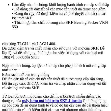
Làm đầy nhanh chóng: khối lượng hành trình cao áp suất thấp
• Dễ dàng cài đặt: tất cả các mục cần thiết đã được bao gồm
• Đáng tin cậy: đã được kiểm tra và phê duyệt cho tất cả các
loại mỡ SKF
• Thích hợp làm chất bổ sung cho SKF Bearing Packer VKN
550
cho súng TLGH 1 và LAGH 400.
Đã được kiểm tra và chấp nhận cho sử dụng với mỡ của SKF. Dễ
lắp đặt và dễ sử dụng, Phù hợp cho việc sử dụng với các loại mỡ
18kg và 50kg của SKF.
Nạp nhanh chóng, áp lực bơm thấp cho phép thể tích mỡ cung cấp
nhiều hơn.
Bơm sạch mỡ bên trong thùng
Dễ lắp đặt: tất cả các chi tiết cần thiết đã được cung cấp sẵn sàng.
Độ tin cậy cao: đã được kiểm tra và chấp nhận cho sử dụng với tất
cả các loại mỡ của SKF
Từ loại bôi trơn một điểm cho đến loại bôi trơn nhiều điểm, các
dụng cụ của
máy bơm mở bôi trơn SKF-Lincoln
là những dụng
cụ bôi trơn dễ sử dụng kinh tế và có độ tin cậy cao để cải thiện hiệu
quả bôi trơn và tiết kiệm thời gian so với phương pháp thủ công.