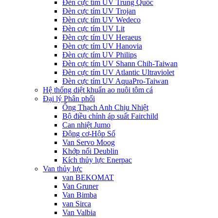
Đèn cực tím UV Trung Quốc
Đèn cực tím UV Trojan
Đèn cực tím UV Wedeco
Đèn cực tím UV Lit
Đèn cực tím UV Heraeus
Đèn cực tím UV Hanovia
Đèn cực tím UV Philips
Đèn cực tím UV Shann Chih-Taiwan
Đèn cực tím UV Atlantic Ultraviolet
Đèn cực tím UV AquaPro-Taiwan
Hệ thống diệt khuẩn ao nuôi tôm cá
Đại lý Phân phối
Ống Thạch Anh Chịu Nhiệt
Bộ điều chỉnh áp suất Fairchild
Can nhiệt Jumo
Động cơ-Hộp Số
Van Servo Moog
Khớp nối Deublin
Kích thủy lực Enerpac
Van thủy lực
van BEKOMAT
Van Gruner
Van Bimba
van Sirca
Van Valbia