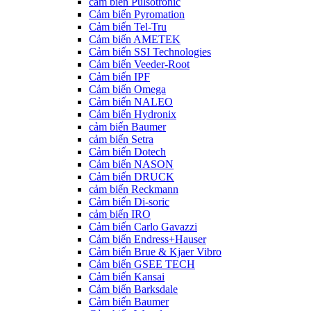
cảm biến Pulsotronic
Cảm biến Pyromation
Cảm biến Tel-Tru
Cảm biến AMETEK
Cảm biến SSI Technologies
Cảm biến Veeder-Root
Cảm biến IPF
Cảm biến Omega
Cảm biến NALEO
Cảm biến Hydronix
cảm biến Baumer
cảm biến Setra
Cảm biến Dotech
Cảm biến NASON
Cảm biến DRUCK
cảm biến Reckmann
Cảm biến Di-soric
cảm biến IRO
Cảm biến Carlo Gavazzi
Cảm biến Endress+Hauser
Cảm biến Brue & Kjaer Vibro
Cảm biến GSEE TECH
Cảm biến Kansai
Cảm biến Barksdale
Cảm biến Baumer