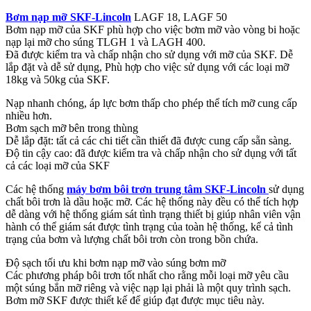
Bơm nạp mỡ SKF-Lincoln
LAGF 18, LAGF 50
Bơm nạp mỡ của SKF phù hợp cho việc bơm mỡ vào vòng bi hoặc
nạp lại mỡ cho súng TLGH 1 và LAGH 400.
Đã được kiểm tra và chấp nhận cho sử dụng với mỡ của SKF. Dễ
lắp đặt và dễ sử dụng, Phù hợp cho việc sử dụng với các loại mỡ
18kg và 50kg của SKF.
Nạp nhanh chóng, áp lực bơm thấp cho phép thể tích mỡ cung cấp
nhiều hơn.
Bơm sạch mỡ bên trong thùng
Dễ lắp đặt: tất cả các chi tiết cần thiết đã được cung cấp sẵn sàng.
Độ tin cậy cao: đã được kiểm tra và chấp nhận cho sử dụng với tất
cả các loại mỡ của SKF
Các hệ thống
máy bơm bôi trơn trung tâm SKF-Lincoln
sử dụng
chất bôi trơn là dầu hoặc mỡ. Các hệ thống này đều có thể tích hợp
dễ dàng với hệ thống giám sát tình trạng thiết bị giúp nhân viên vận
hành có thể giám sát được tình trạng của toàn hệ thống, kể cả tình
trạng của bơm và lượng chất bôi trơn còn trong bồn chứa.
Độ sạch tối ưu khi bơm nạp mỡ vào súng bơm mỡ
Các phương pháp bôi trơn tốt nhất cho rằng mỗi loại mỡ yêu cầu
một súng bắn mỡ riêng và việc nạp lại phải là một quy trình sạch.
Bơm mỡ SKF được thiết kế để giúp đạt được mục tiêu này.