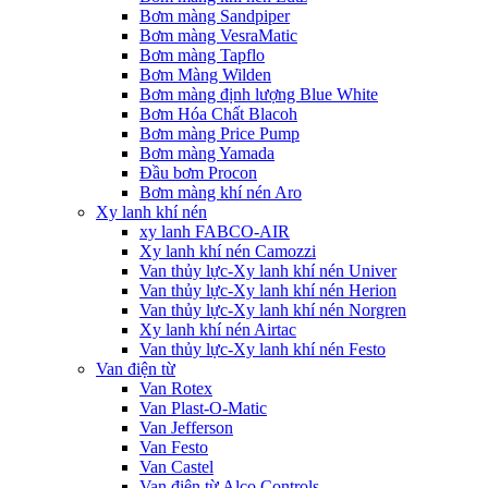
Bơm màng Sandpiper
Bơm màng VesraMatic
Bơm màng Tapflo
Bơm Màng Wilden
Bơm màng định lượng Blue White
Bơm Hóa Chất Blacoh
Bơm màng Price Pump
Bơm màng Yamada
Đầu bơm Procon
Bơm màng khí nén Aro
Xy lanh khí nén
xy lanh FABCO-AIR
Xy lanh khí nén Camozzi
Van thủy lực-Xy lanh khí nén Univer
Van thủy lực-Xy lanh khí nén Herion
Van thủy lực-Xy lanh khí nén Norgren
Xy lanh khí nén Airtac
Van thủy lực-Xy lanh khí nén Festo
Van điện từ
Van Rotex
Van Plast-O-Matic
Van Jefferson
Van Festo
Van Castel
Van điện từ Alco Controls